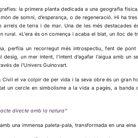
afies: la primera planta dedicada a una geografia física, 
 món de somni, d’esperança, o de regeneració. Hi ha tres 
 arrels de terra i de mar. Una de les més destacades és 
n rural. «L’era és on comença i acaba el blat, un lloc de t
, perfila un recorregut més introspectiu, fent de pont 
 desig, un mer intent, l’intent d’agafar l’aigua amb un se
ravés de l’Univers Guinovart.
ra Civil el va colpir de per vida i la seva obre és un gran
ntat un cercle en simbolisme a la vida a pagès, a banda d
tacte directe amb la natura”
ue amb una immensa paleta-pala, transformada en una eina