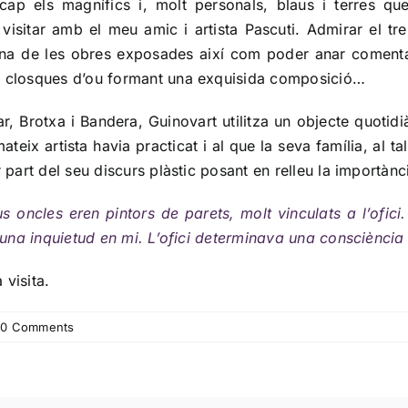
ap els magnífics i, molt personals, blaus i terres q
 visitar amb el meu amic i artista
Pascuti
. Admirar el tr
na de les obres exposades així com poder anar comentant 
de closques d’ou formant una exquisida composició…
 Brotxa i Bandera, Guinovart utilitza un objecte quotidià 
teix artista havia practicat i al que la seva família, al tal
r part del seu discurs plàstic posant en relleu la importànc
oncles eren pintors de parets, molt vinculats a l’ofici. 
ar una inquietud en mi. L’ofici determinava una consciència
 visita.
0 Comments