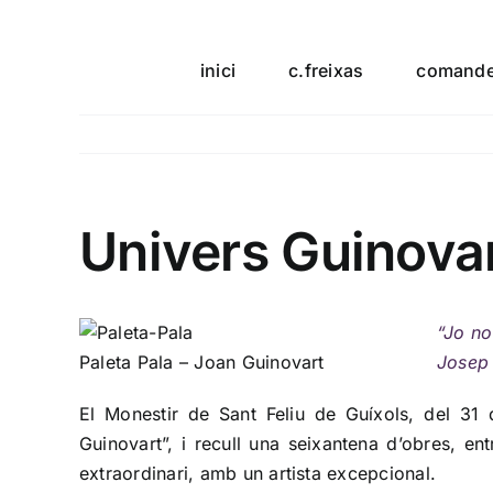
Skip
to
inici
c.freixas
comand
content
Univers Guinova
“Jo no
Paleta Pala – Joan Guinovart
Josep
El Monestir de Sant Feliu de Guíxols, del 31 
Guinovart”, i recull una seixantena d’obres, ent
extraordinari, amb un artista excepcional.