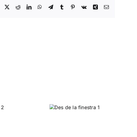
Facebook
X
Reddit
LinkedIn
WhatsApp
Telegram
Tumblr
Pinterest
Vk
Xing
Email
Des de la
finestra 1