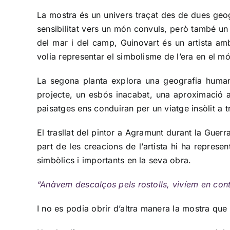
La mostra és un univers traçat des de dues geogr
sensibilitat vers un món convuls, però també un
del mar i del camp, Guinovart és un artista amb
volia representar el simbolisme de l’era en el mó
La segona planta explora una geografia humana
projecte, un esbós inacabat, una aproximació al
paisatges ens conduiran per un viatge insòlit a t
El trasllat del pintor a Agramunt durant la Guer
part de les creacions de l’artista hi ha represe
simbòlics i importants en la seva obra.
“Anàvem descalços pels rostolls, vivíem en con
I no es podia obrir d’altra manera la mostra q