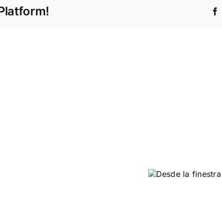
Platform!
Desde la
finestra 2
Avui
fa