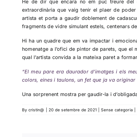
He de dir que encara no em puc treure del c
extraordinària que vaig tenir el plaer de poder
artista et porta a gaudir doblement de cadascu
fragments de vidre simulant estels, centenars 
Hi ha un quadre que em va impactar i emocionar,
homenatge a l’ofici de pintor de parets, que el ma
qual l’artista convida a la mateixa paret a forma
“El meu pare era daurador d’imatges i els meus 
colors, eines i taulons, un fet que ja va origin
Una sorprenent mostra per gaudir-la i d’obligada
By
cristin@
|
20 de setembre de 2021
|
Sense categoria
|