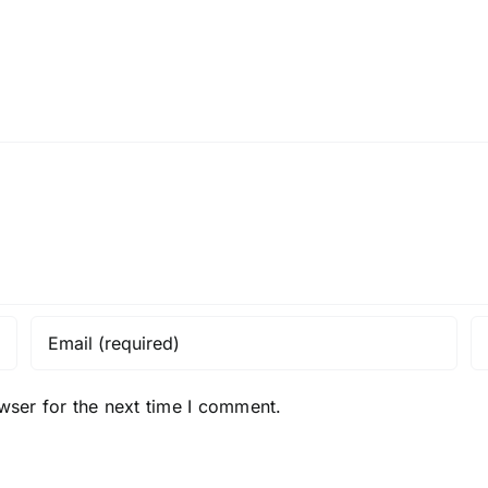
131
anys…
wser for the next time I comment.