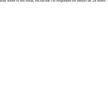
arlar sobre el teu retrat, escriu-me i et respondré en menys de 24 hores.