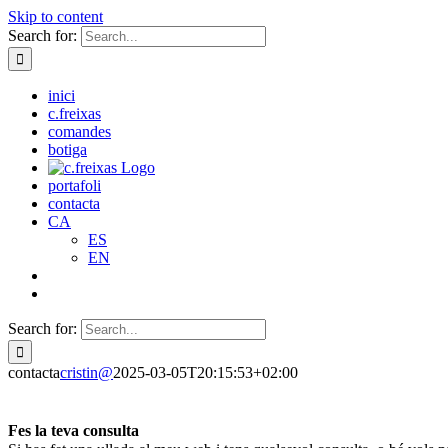
Skip to content
Search for:
inici
c.freixas
comandes
botiga
portafoli
contacta
CA
ES
EN
Search for:
contacta
cristin@
2025-03-05T20:15:53+02:00
Fes la teva consulta