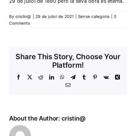
29 de juliol de 1890 però la seva obra és eterna.
By
cristin@
|
29 de juliol de 2021
|
Sense categoria
|
0
Comments
Share This Story, Choose Your
Platform!
Facebook
X
Reddit
LinkedIn
WhatsApp
Telegram
Tumblr
Pinterest
Vk
Xing
Email
About the Author:
cristin@