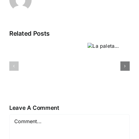
Related Posts
Desde la
La
finestra 2
paleta…
Univers
Guinovart
Leave A Comment
Comment