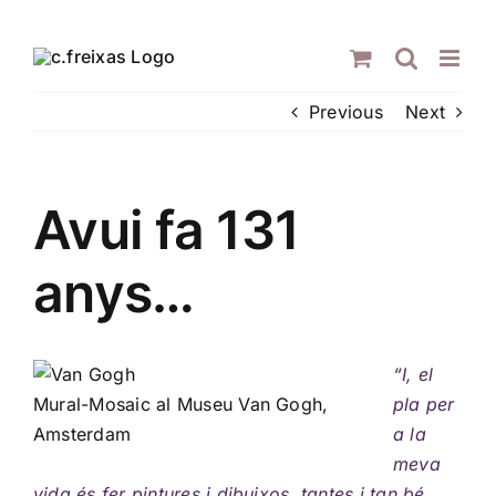
Skip
to
content
Previous
Next
Avui fa 131
anys…
“I, el
Mural-Mosaic al Museu Van Gogh,
pla per
Amsterdam
a la
meva
vida és fer pintures i dibuixos, tantes i tan bé