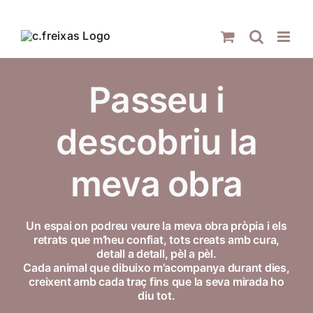
Skip
to
content
Passeu i
descobriu la
meva obra
Un espai on podreu veure la meva obra pròpia i els
retrats que m’heu confiat, tots creats amb cura,
detall a detall, pèl a pèl.
Cada animal que dibuixo m’acompanya durant dies,
creixent amb cada traç fins que la seva mirada ho
diu tot.