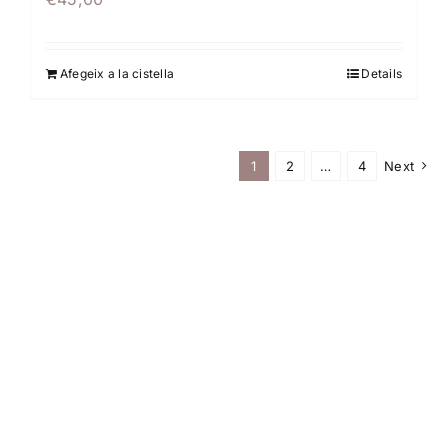
Afegeix a la cistella
Details
1
2
…
4
Next