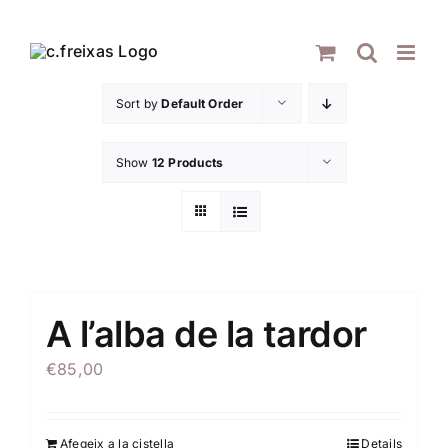
Skip
to
content
Sort by
Default Order
Show
12 Products
A l’alba de la tardor
€
85,00
Afegeix a la cistella
Details