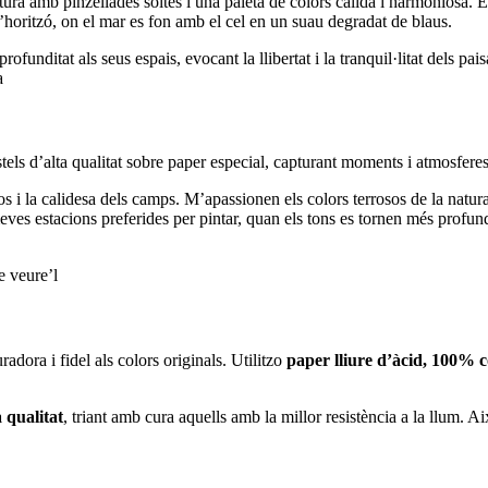
atura amb pinzellades soltes i una paleta de colors càlida i harmoniosa. E
 l’horitzó, on el mar es fon amb el cel en un suau degradat de blaus.
funditat als seus espais, evocant la llibertat i la tranquil·litat dels pa
a
ls d’alta qualitat sobre paper especial, capturant moments i atmosferes 
s i la calidesa dels camps. M’apassionen els colors terrosos de la natura
meves estacions preferides per pintar, quan els tons es tornen més profun
e veure’l
radora i fidel als colors originals. Utilitzo
paper lliure d’àcid, 100% c
 qualitat
, triant amb cura aquells amb la millor resistència a la llum. 