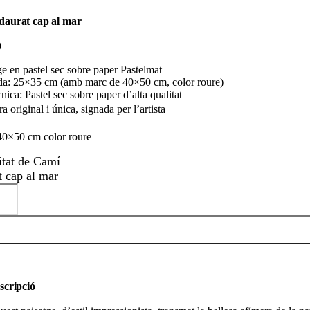
daurat cap al mar
0
ge en pastel sec sobre paper Pastelmat
a: 25×35 cm (amb marc de 40×50 cm, color roure)
nica: Pastel sec sobre paper d’alta qualitat
 original i única, signada per l’artista
0×50 cm color roure
itat de Camí
t cap al mar
scripció