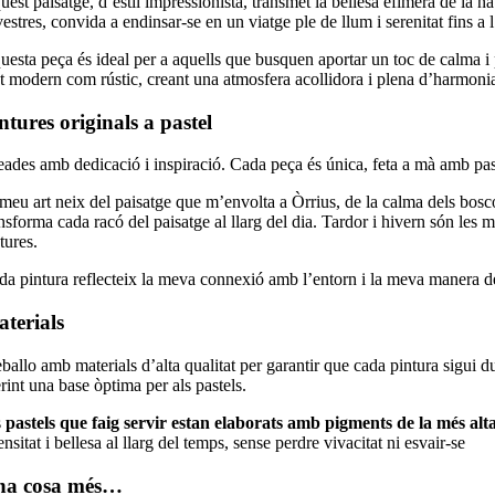
est paisatge, d’estil impressionista, transmet la bellesa efímera de la n
vestres, convida a endinsar-se en un viatge ple de llum i serenitat fins a
esta peça és ideal per a aquells que busquen aportar un toc de calma i pro
nt modern com rústic, creant una atmosfera acollidora i plena d’harmoni
ntures originals a pastel
eades amb dedicació i inspiració. Cada peça és única, feta a mà amb paste
meu art neix del paisatge que m’envolta a Òrrius, de la calma dels bosco
nsforma cada racó del paisatge al llarg del dia. Tardor i hivern són les 
tures.
da pintura reflecteix la meva connexió amb l’entorn i la meva manera d
terials
ballo amb materials d’alta qualitat per garantir que cada pintura sigui du
rint una base òptima per als pastels.
s
pastels que faig servir estan elaborats amb pigments de la més alta
ensitat i bellesa al llarg del temps, sense perdre vivacitat ni esvair-se
na cosa més…