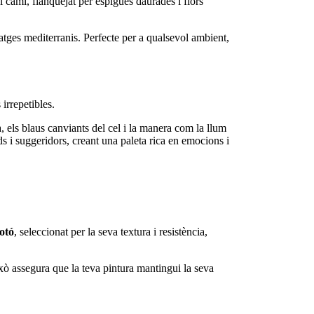
l camí, flanquejat per espigues daurades i flors
isatges mediterranis. Perfecte per a qualsevol ambient,
irrepetibles.
, els blaus canviants del cel i la manera com la llum
ds i suggeridors, creant una paleta rica en emocions i
otó
, seleccionat per la seva textura i resistència,
Això assegura que la teva pintura mantingui la seva