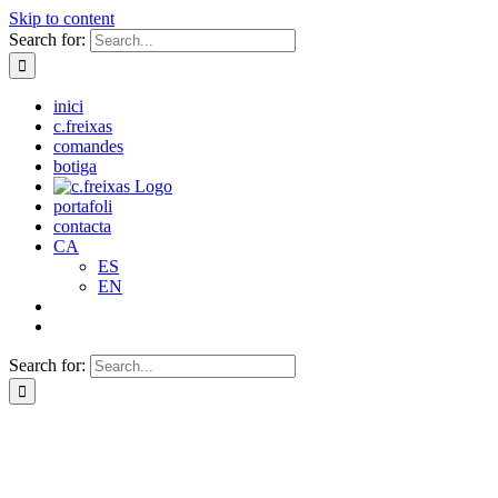
Skip to content
Search for:
inici
c.freixas
comandes
botiga
portafoli
contacta
CA
ES
EN
Search for: