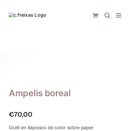
Skip
to
content
Ampelis boreal
€
70,00
Ocell en llàpissos de color sobre paper