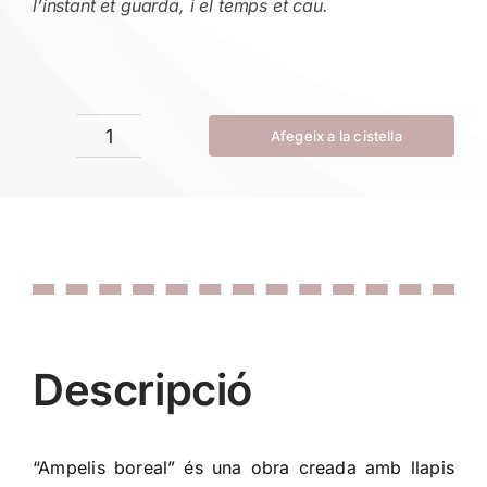
l’instant et guarda, i el temps et cau.
Afegeix a la cistella
quantitat
de
Ampelis
boreal
Descripció
“Ampelis boreal” és una obra creada amb llapis