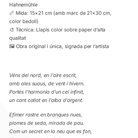
Hahnemühle
📏 Mida: 15×21 cm (amb marc de 21×30 cm,
color bedoll)
🎨 Tècnica: Llapis color sobre paper d’alta
qualitat
🖼 Obra original i única, signada per l’artista
Véns del nord, en l’aire escrit,
amb ales suaus, de vent i hivern.
Portes l’harmonia d’un cel infinit,
un cant callat en l’alba d’argent.
Efímer rastre en branques nues,
plomes de seda, mirada de pau.
Com un secret en la neu que es fon,