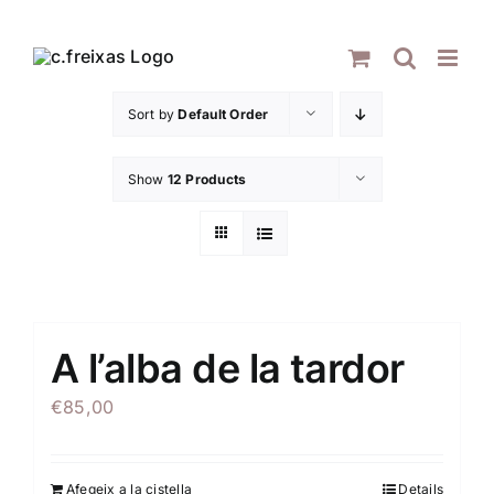
Skip
to
content
Sort by
Default Order
Show
12 Products
A l’alba de la tardor
€
85,00
Afegeix a la cistella
Details