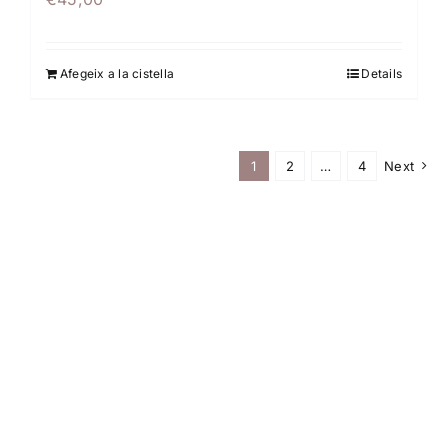
Afegeix a la cistella
Details
1
2
…
4
Next