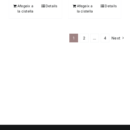
Afegeix a
Details
Afegeix a
Details
la cistella
la cistella
1
2
…
4
Next