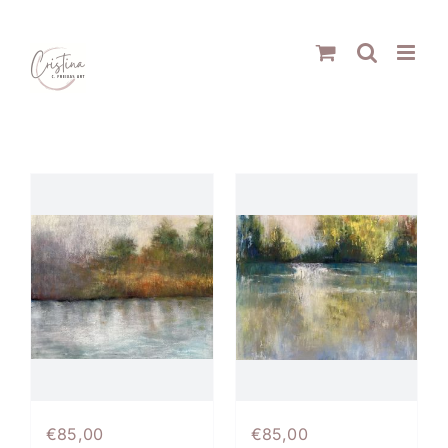
Skip
to
content
€
85,00
€
85,00