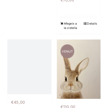
Afegeix a
Details
la cistella
VENUT
€
45,00
€
110,00