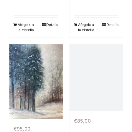
Afegeix a
Details
Afegeix a
Details
la cistella
la cistella
€
85,00
€
95,00