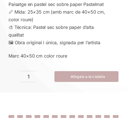
Paisatge en pastel sec sobre paper Pastelmat
📏 Mida: 25×35 cm (amb marc de 40×50 cm,
color roure)
🎨 Tècnica: Pastel sec sobre paper d’alta
qualitat
🖼 Obra original i única, signada per l’artista
Marc 40×50 cm color roure
Afegeix a la cistella
quantitat
de
Silenci
gelat