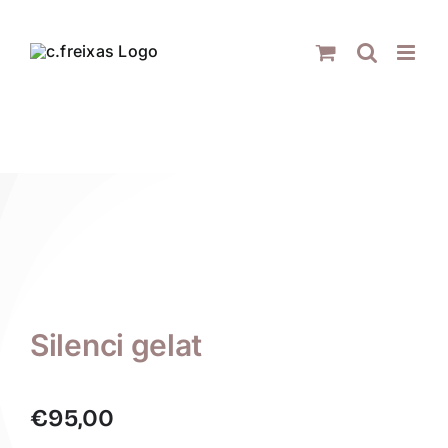
Skip
to
content
Silenci gelat
€
95,00