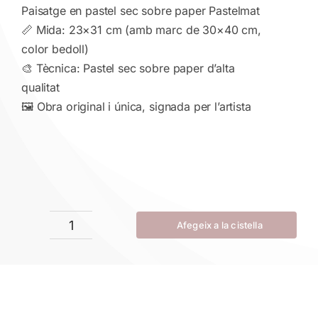
Paisatge en pastel sec sobre paper Pastelmat
📏 Mida: 23×31 cm (amb marc de 30×40 cm,
color bedoll)
🎨 Tècnica: Pastel sec sobre paper d’alta
qualitat
🖼 Obra original i única, signada per l’artista
Afegeix a la cistella
quantitat
de
Reflexos
d'or