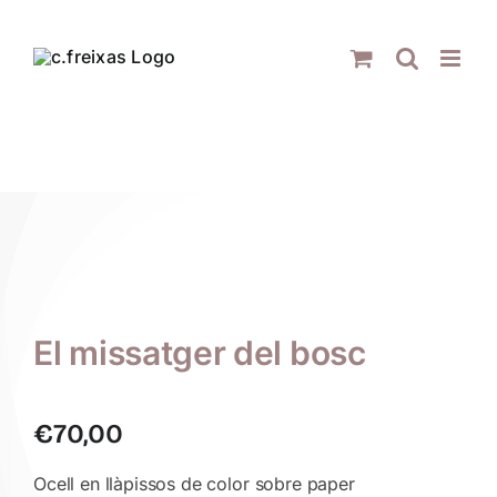
Skip
to
content
El missatger del bosc
€
70,00
Ocell en llàpissos de color sobre paper