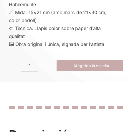
Hahnemühle
📏 Mida: 15×21 cm (amb marc de 21×30 cm,
color bedoll)
🎨 Tècnica: Llapis color sobre paper d’alta
qualitat
🖼 Obra original i única, signada per l’artista
Afegeix a la cistella
quantitat
de
El
missatger
del
bosc