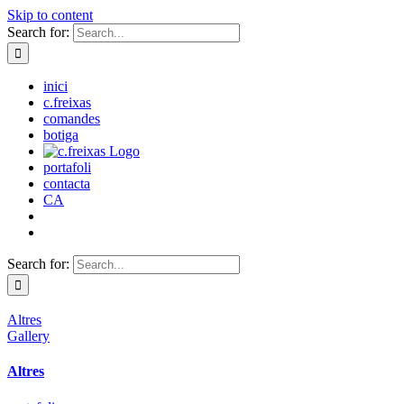
Skip to content
Search for:
inici
c.freixas
comandes
botiga
portafoli
contacta
CA
Search for:
Altres
Gallery
Altres